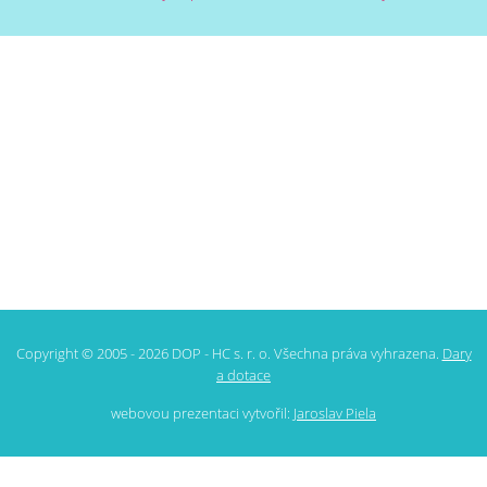
Copyright © 2005 - 2026 DOP - HC s. r. o. Všechna práva vyhrazena.
Dary
a dotace
webovou prezentaci vytvořil:
Jaroslav Piela