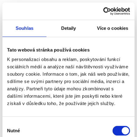
V roce 2020 Karlovarský kraj poskytl neinvestiční dotaci na pomůcky pro
pečovatelskou službu
Souhlas
Detaily
Více o cookies
kr-karlovarsky.cz
Tato webová stránka používá cookies
K personalizaci obsahu a reklam, poskytování funkcí
sociálních médií a analýze naší návštěvnosti využíváme
soubory cookie. Informace o tom, jak náš web používáte,
zivykraj.cz
sdílíme se svými partnery pro sociální média, inzerci a
analýzy. Partneři tyto údaje mohou zkombinovat s
Město Karlovy Vary a Město Chodov podporují každý rok naše sociální
dalšími informacemi, které jste jim poskytli nebo které
služby.
získali v důsledku toho, že používáte jejich služby.
Město Loket a Město Nové Sedlo se každoročně finančně podílí na
provozu pečovatelské služby v Lokti a Novém Sedle.
Výběr
Nutné
souhlasu