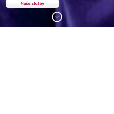
Naše služby
Naše služby
Léčebna pro dlouhodobě nemocné
Zařízení poskytuje 24h lékařskou zdravotní péči a rehabilitaci
pacientům po operacích nebo úrazech, chronicky nemocným
seniorům, zdravotně postiženým.
Více informací