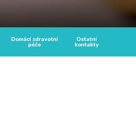
Domácí zdravotní
Ostatní
péče
kontakty