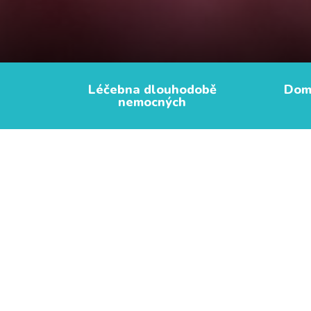
Léčebna dlouhodobě
Domo
nemocných