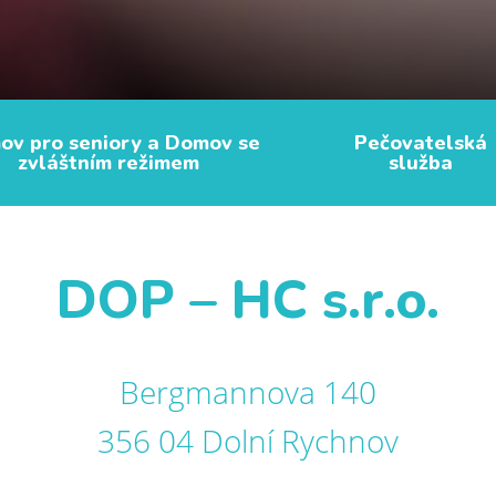
v pro seniory a Domov se
Pečovatelská
zvláštním režimem
služba
DOP – HC s.r.o.
Bergmannova 140
356 04 Dolní Rychnov