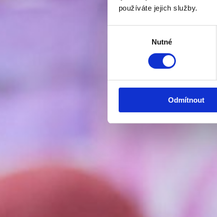
používáte jejich služby.
Výběr
Nutné
souhlasu
Odmítnout