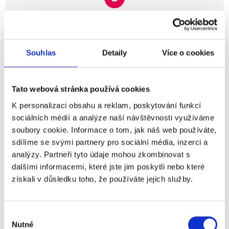
Nástup nového zaměstnance
Ke každému nástupu nového zaměstnance patří několik
náležitostí, které je třeba zajistit: seznámení s nejdůležitějšími
předpisy, proškolení v rámci bezpečnosti práce a požární
Souhlas
Detaily
Více o cookies
ochrany, samozřejmě od nás obdržíte i nástupní dokumenty
včetně formuláře ke zdravotní prohlídce. Po nástupu budete
mít k dispozici svého mentora, který Vás bude provázet
Tato webová stránka používá cookies
adaptačním procesem a pomáhat během doby zapracování.
Kdykoliv se budete moci obrátit také na svého vedoucího
K personalizaci obsahu a reklam, poskytování funkcí
pracovníka.
sociálních médií a analýze naší návštěvnosti využíváme
soubory cookie. Informace o tom, jak náš web používáte,
sdílíme se svými partnery pro sociální média, inzerci a
analýzy. Partneři tyto údaje mohou zkombinovat s
dalšími informacemi, které jste jim poskytli nebo které
získali v důsledku toho, že používáte jejich služby.
Se vším Vám rádi pomůžeme a poradíme, jsme tu
pro Vás.
Výběr
Nutné
souhlasu