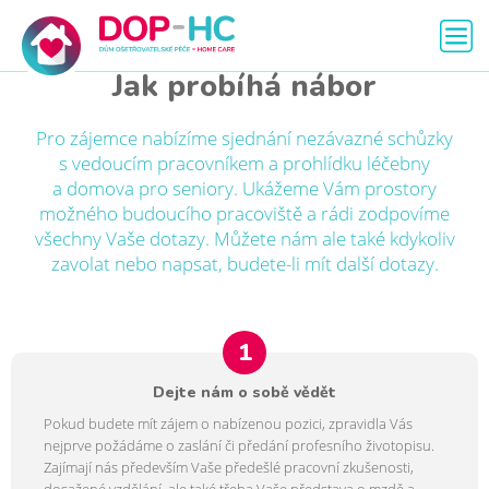
Jak probíhá nábor
Pro zájemce nabízíme sjednání nezávazné schůzky
s vedoucím pracovníkem a prohlídku léčebny
a domova pro seniory. Ukážeme Vám prostory
možného budoucího pracoviště a rádi zodpovíme
všechny Vaše dotazy. Můžete nám ale také kdykoliv
zavolat nebo napsat, budete-li mít další dotazy.
1
Dejte nám o sobě vědět
Pokud budete mít zájem o nabízenou pozici, zpravidla Vás
nejprve požádáme o zaslání či předání profesního životopisu.
Zajímají nás především Vaše předešlé pracovní zkušenosti,
dosažené vzdělání, ale také třeba Vaše představa o mzdě a