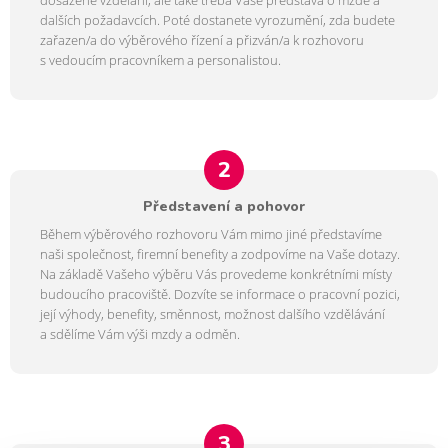
dalších požadavcích. Poté dostanete vyrozumění, zda budete
zařazen/a do výběrového řízení a přizván/a k rozhovoru
s vedoucím pracovníkem a personalistou.
2
Představení a pohovor
Během výběrového rozhovoru Vám mimo jiné představíme
naši společnost, firemní benefity a zodpovíme na Vaše dotazy.
Na základě Vašeho výběru Vás provedeme konkrétními místy
budoucího pracoviště. Dozvíte se informace o pracovní pozici,
její výhody, benefity, směnnost, možnost dalšího vzdělávání
a sdělíme Vám výši mzdy a odměn.
3