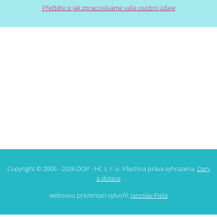
Přečtěte si jak zpracováváme vaše osobní údaje
Copyright © 2005 - 2026 DOP - HC s. r. o. Všechna práva vyhrazena.
Dary
a dotace
webovou prezentaci vytvořil:
Jaroslav Piela