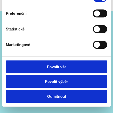
Preferenční
Kontakt
Statistické
DOP - HC s. r. o.
Bergmannova 140
Marketingové
Dolní Rychnov
356 04
Povolit vše
352 628 698
Povolit výběr
info@dop-hc.cz
Odmítnout